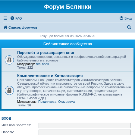
Форум Белинки
FAQ
Вход
П
Список форумов
о
Текущее время: 09.08.2026 20:36:20
и
Библиотечное сообщество
с
Переплёт и реставрация книг
к
Обсуждение вопросов, связанных с профессиональной реставрацией
библиотечных материалов
Модератор:
res-book
Темы:
222
Комплектование и Каталогизация
Приглашаем к общению комплектаторов и каталогизаторов Белинки,
Свердловской области и специалистов со всей России. Здесь можно
обсудить профессиональные библиотечные вопросы по комплектованию
и учету фондов, каталогизации, систематизации, предметизации
(библиографическое описание, формат RUSMARC, каталогизация в
OPAC-Global и др.)
Модераторы:
Позднякова
,
Orazbaeva
Темы:
36
ВХОД
Имя пользователя:
Пароль: