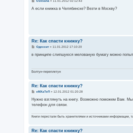
С
O1ksana
»
11.01.2012 02:12:43
о
о
А если книжка в Челябинске? Везти в Москву?
б
щ
е
н
и
е
Re: Как спасти книжку?
С
Одессит
»
11.01.2012 17:10:20
о
о
в принципе слипшуюся мелованую бумагу можно попытаться
б
щ
е
н
и
Болтун-переплетун
е
Re: Как спасти книжку?
С
еМХаТеП
»
12.01.2012 01:20:28
о
о
Нужно взглянуть на книгу. Возможно поможем Вам. Мы 
б
телефон для связи.
щ
е
н
и
Книги перестали быть хранителями и источниками информации, та
е
Re: Как спасти книжку?