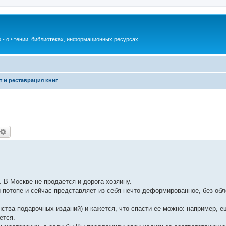
 - о чтении, библиотеках, информационных ресурсах
т и реставрация книг
оиск
Расширенный поиск
 В Москве не продается и дорога хозяину.
и потопе и сейчас представляет из себя нечто деформированное, без обл
ства подарочных изданий) и кажется, что спасти ее можно: например, е
ется.