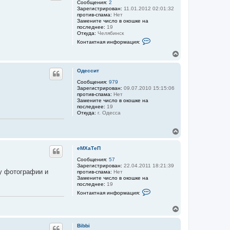
ц
у
Сообщения:
2
а
и
Зарегистрирован:
11.01.2012 02:01:32
т
л
я
против-спама:
Нет
ь
у
п
Замените число в окошке на
с
о
последнее:
19
я
л
Откуда:
Челябинск
ь
к
К
Контактная информация:
з
о
н
о
н
а
В
в
т
ч
е
а
а
а
р
т
к
Одессит
л
е
н
т
л
у
у
Сообщения:
979
н
я
Зарегистрирован:
09.07.2010 15:15:06
а
т
k
против-спама:
Нет
я
ь
u
Замените число в окошке на
и
с
d
последнее:
19
н
я
r
Откуда:
г. Одесса
ф
y
к
о
a
н
р
v
В
м
а
t
а
е
ч
s
ц
р
а
e
еМХаТеП
и
н
л
v
я
у
Сообщения:
57
у
п
Зарегистрирован:
22.04.2011 18:21:39
т
о
ту фотографии и
против-спама:
Нет
ь
л
Замените число в окошке на
ь
с
последнее:
19
з
я
К
о
Контактная информация:
к
о
в
н
н
а
В
т
а
т
а
е
ч
е
к
р
л
а
Bibbi
т
я