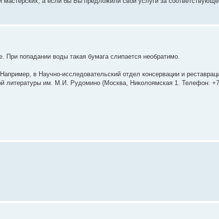
и мастерских, а если бы Вы предложили свои услуги за соответствующе
е. При попадании воды такая бумага слипается необратимо.
. Например, в Научно-исследовательский отдел консервации и реставраци
й литературы им. М.И. Рудомино (Москва, Николоямская 1. Телефон: +7 