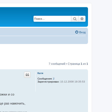
Поиск
Расширенный по
Вход
7 сообщений • Страница
1
из
1
Катя
Сообщения:
2
Зарегистрирован:
10.12.2008 19:35:53
ожки и со
ще раз намочить,