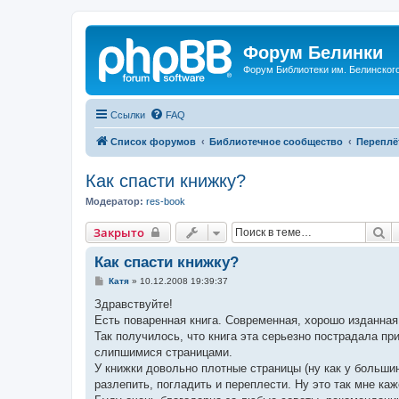
Форум Белинки
Форум Библиотеки им. Белинского
Ссылки
FAQ
Список форумов
Библиотечное сообщество
Переплё
Как спасти книжку?
Модератор:
res-book
П
Закрыто
Как спасти книжку?
С
Катя
»
10.12.2008 19:39:37
о
о
Здравствуйте!
б
Есть поваренная книга. Современная, хорошо изданная.
щ
е
Так получилось, что книга эта серьезно пострадала пр
н
слипшимися страницами.
и
е
У книжки довольно плотные страницы (ну как у большин
разлепить, погладить и переплести. Ну это так мне каж