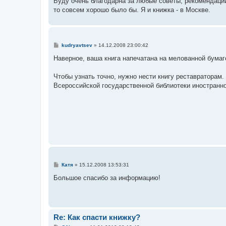
Буду очень благодарна за любые советы, рекомендаци
то совсем хорошо было бы. Я и книжка - в Москве.
С
kudryavtsev
»
14.12.2008 23:00:42
о
о
Наверное, ваша книга напечатана на мелованной бумаг
б
щ
е
Чтобы узнать точно, нужно нести книгу реставраторам
н
Всероссийской государственной библиотеки иностранно
и
е
С
Катя
»
15.12.2008 13:53:31
о
о
Большое спасибо за информацию!
б
щ
е
н
и
е
Re: Как спасти книжку?