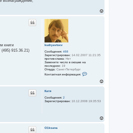
е вознаграждение,
В
е
р
н
у
т
ь
с
я
и книги
kudryavtsev
к
(495) 915.36.21)
Сообщения:
468
н
Зарегистрирован:
14.02.2007 11:21:35
а
против-спама:
Нет
ч
Замените число в окошке на
а
последнее:
19
л
Откуда:
Санкт-Петербург
К
у
Контактная информация:
о
н
В
т
е
а
р
к
Катя
н
т
у
Сообщения:
2
н
Зарегистрирован:
10.12.2008 19:35:53
а
т
я
ь
и
с
н
я
ф
В
к
о
е
н
р
р
м
а
O1ksana
а
н
ч