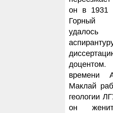
он в 1931 
Горный и
удалось
аспирант
диссерт
доцентом.
времени 
Маклай раб
геологии ЛГ
он жени