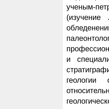
ученым-пет
(изучение
обледенени
палеонтоло
профессион
и специал
стратигр
геологии 
относительн
геологиче