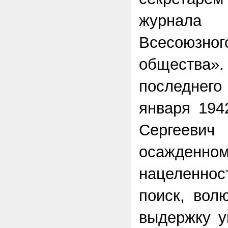
журнал
Всесоюзног
общества
последнего
января 194
Сергеевич
осажденн
нацеленно
поиск, вол
выдержку у