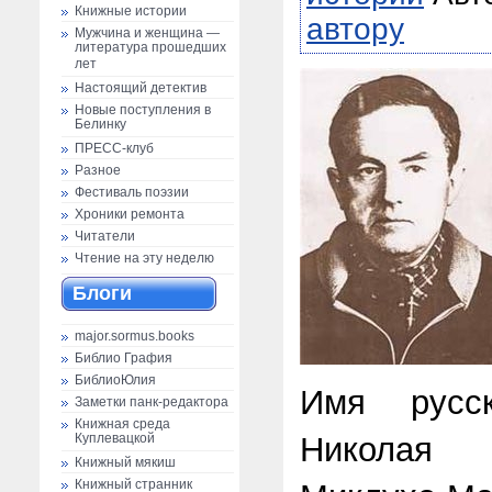
Книжные истории
автору
Мужчина и женщина —
литература прошедших
лет
Настоящий детектив
Новые поступления в
Белинку
ПРЕСС-клуб
Разное
Фестиваль поэзии
Хроники ремонта
Читатели
Чтение на эту неделю
Блоги
major.sormus.books
Библио Графия
БиблиоЮлия
Имя русс
Заметки панк-редактора
Книжная среда
Николая
Куплевацкой
Книжный мякиш
Книжный странник