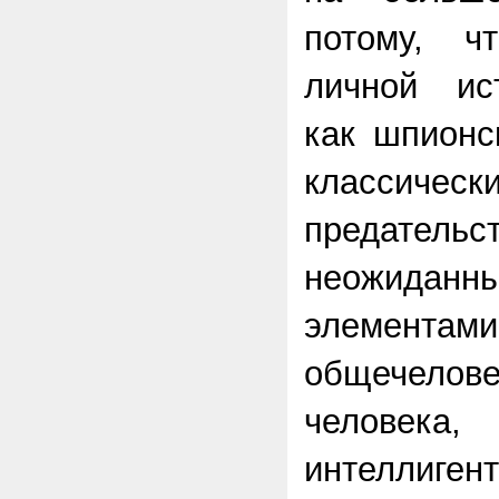
потому, ч
личной ис
как шпионс
классиче
предатель
неожиданны
элементами
общечело
человека,
интелли