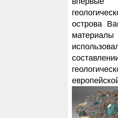
впервы
геологич
острова Ва
матери
использ
составл
геологи
европейской