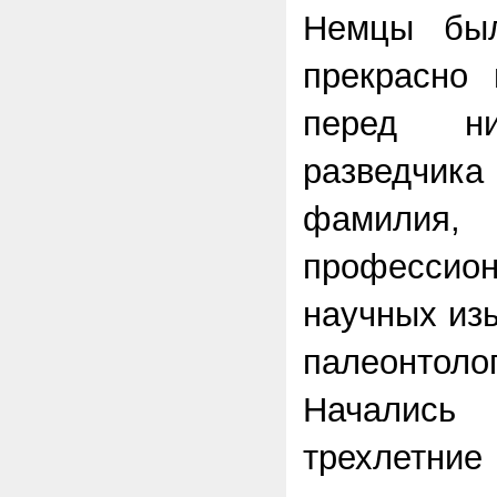
Немцы бы
прекрасно
перед ни
разведчика
фамилия,
профессио
научных из
палеонтолог
Начались
трехлетн