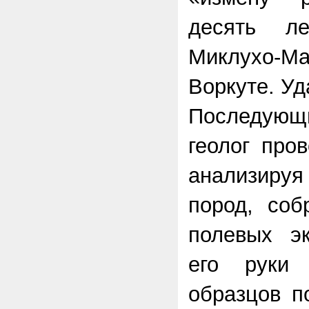
десять л
Миклухо-Ма
Воркуте. Уд
Последую
геолог про
анализируя
пород, соб
полевых эк
его руки
образцов п