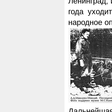
Ленинград, 
года уходи
народное о
Дальнейша