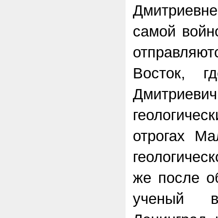
Дмитриевне
самой войн
отправляю
Восток,
Дмитрие
геологич
отрогах Ма
геологичес
же после о
ученый в