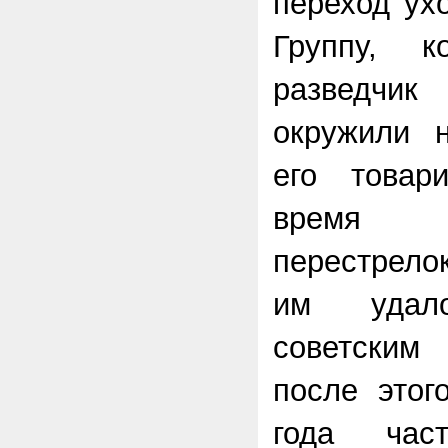
переход ух
Группу, к
разведчик 
окружили 
его товар
время б
перестрело
им удал
советским
после этог
года час