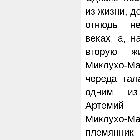
из жизни, д
отнюдь н
веках, а, н
вторую ж
Миклухо-
череда тал
одним из
Артемий
Миклухо-М
племян