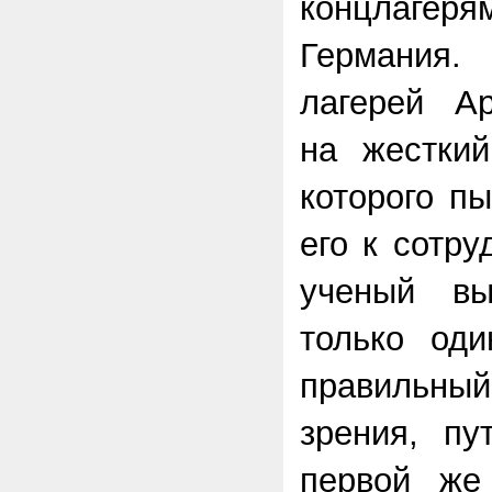
концлагеря
Германия
лагерей А
на жесткий
которого п
его к сотру
ученый в
только оди
правильны
зрения, пу
первой же