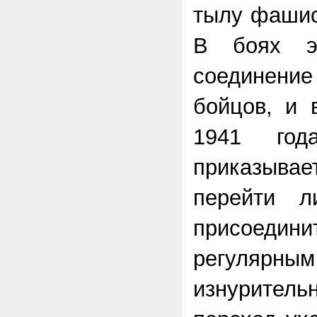
тылу фашис
В боях эт
соединени
бойцов, и 
1941 год
приказывае
перейти 
присое
регулярным
изнурите