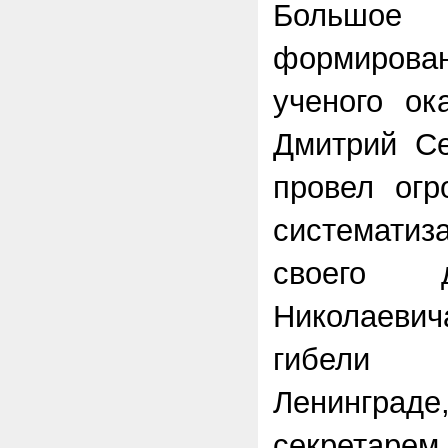
Большое
формиров
ученого ок
Дмитрий Се
провел огр
системати
своего 
Николаеви
гибели 
Ленингра
секретар