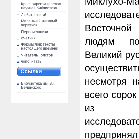
Миклухо-Ма
Красноярская краевая
научная библиотека
исследо
Любите книги!
Маленький книжный
Восточной
червячок
Пересмешники
людям по
сЧётчик
Формаслов: тексты
настоящего времени
Великий ру
Читатель Толстов
чопочитать
осуществит
Ссылки
несмотря н
Библиотека им. В.Г.
Белинского
всего сорок
из оте
исследо
предпринял