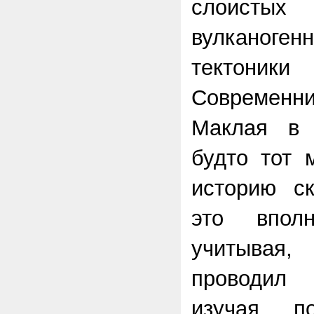
слоистых
вулканогенн
тектоники
Современни
Маклая в 
будто тот 
историю ск
это вполн
учитывая
проводил
изучая п