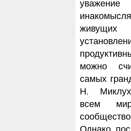
уважен
инакомыс
живущих
установл
продукти
можно сч
самых гран
Н. Миклух
всем мир
сообщество
Однако пос