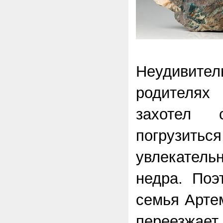
Неудивитель
родителя
захотел с
погрузиться
увлекате
недра. Поэ
семья Арте
переезжает