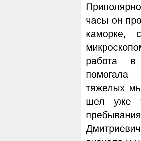
Приполярно
часы он пр
каморке, 
микроскоп
работа в
помогала
тяжелых мы
шел уже т
пребыва
Дмитриеви