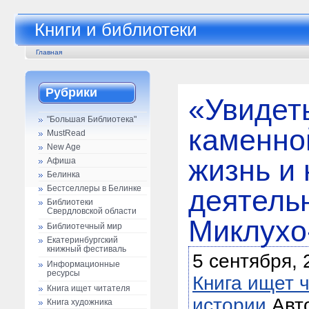
Книги и библиотеки
Главная
Рубрики
«Увидеть
"Большая Библиотека"
каменно
MustRead
New Age
жизнь и
Афиша
Белинка
Бестселлеры в Белинке
деятельн
Библиотеки
Свердловской области
Миклухо
Библиотечный мир
Екатеринбургский
книжный фестиваль
5 сентября, 
Информационные
ресурсы
Книга ищет 
Книга ищет читателя
истории
Авт
Книга художника