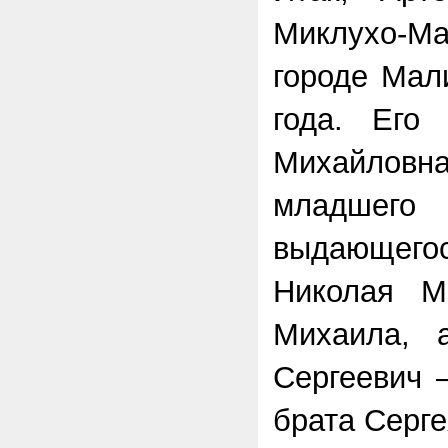
Миклухо-М
городе Мал
года. Его
Михайловн
младш
выдающе
Николая М
Михаила, 
Сергеевич 
брата Серге