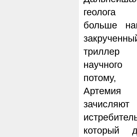
геолога 
больше на
закручен
триллер 
научного 
потому, 
Артемия 
зачисл
истребит
который д