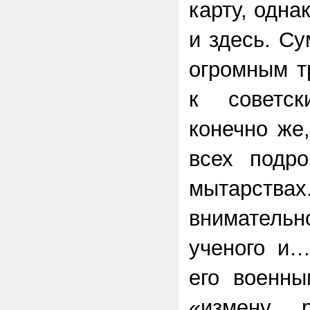
карту, одна
и здесь. Су
огромным т
к советс
конечно же
всех подро
мытарств
внимател
ученого и…
его военны
«измену 