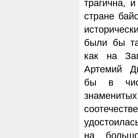
трагична, 
стране бай
историчес
были бы та
как на За
Артемий Д
бы в чис
знаменитых
соотечестве
удостоилас
на больш