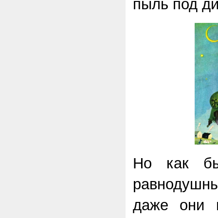
пыль под д
Но как б
равнодушн
даже они 