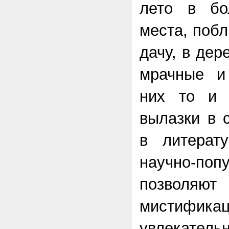
лето в бо
места, побл
дачу, в де
мрачные и
них то и 
вылазки в 
в литерат
научно-поп
позволяю
мистификац
увлекате