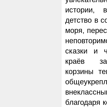
истории, 
детство в с
моря, пере
неповтори
сказки и 
краёв за
корзины те
общеукреп
внекласс
благодаря 