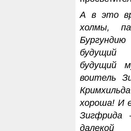
А в это вр
холмы, п
Бургунди
будущий 
будущий м
воитель З
Кримхиль
хороша! И 
Зигфрида 
далекой 