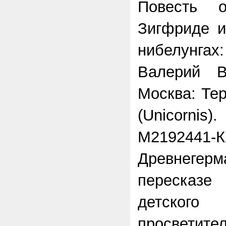
Повесть 
Зигфриде и
нибелунга
Валерий В
Москва: Тер
(Unicorni
М2192441-К
Древнегер
пересказ
детског
просветител