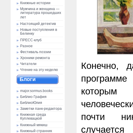
Книжные истории
Мужчина и женщина —
литература прошедших
лет
Настоящий детектив
Новые поступления в
Белинку
ПРЕСС-клуб
Разное
Фестиваль поэзии
Хроники ремонта
Конечно, 
Читатели
Чтение на эту неделю
программе
Блоги
которы
major.sormus.books
Библио Графия
человеческ
БиблиоЮлия
Заметки панк-редактора
почти ни
Книжная среда
Куплевацкой
Книжный мякиш
случаетс
Книжный странник