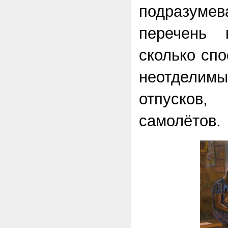
подразуме
перечень к
сколько спо
неотделим
отпуско
самолётов.