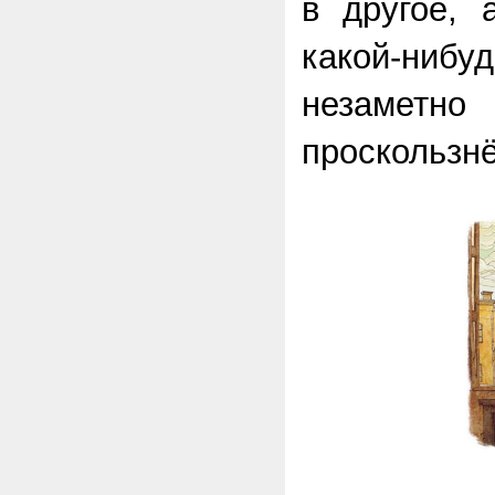
в другое, 
какой-нибу
незаме
проскользн