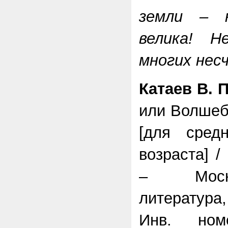
земли – 
велика! Н
многих не
Катаев В. 
или Волшеб
[для сред
возраста] /
– Моск
литература
Инв. ном