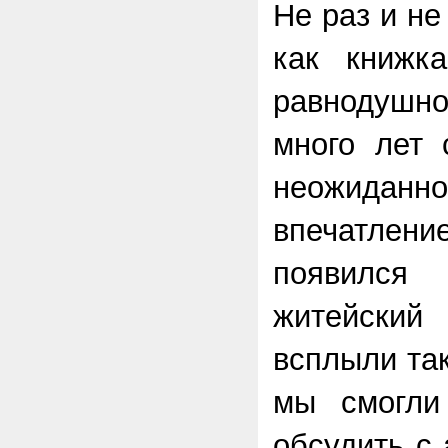
Не раз и н
как книжка
равнодушно
много лет 
неожида
впечатлени
появился
житейский
всплыли та
мы смогли
обсудить с