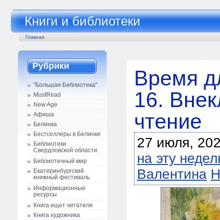
Книги и библиотеки
Главная
Рубрики
Время д
"Большая Библиотека"
16. Вне
MustRead
New Age
чтение
Афиша
Белинка
Бестселлеры в Белинке
27 июля, 20
Библиотеки
Свердловской области
на эту неде
Библиотечный мир
Валентина
Н
Екатеринбургский
книжный фестиваль
Информационные
ресурсы
Книга ищет читателя
Книга художника