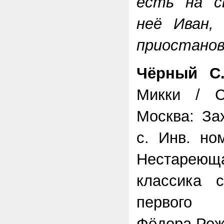
есть на с
неё Иван,
приостанов
Чёрный С
Микки / 
Москва: За
с. Инв. но
Нестаре
классика 
первого 
Фёдора Рож