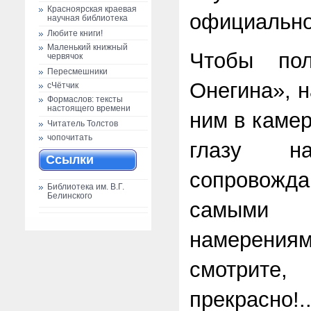
Красноярская краевая
официально
научная библиотека
Любите книги!
Маленький книжный
Чтобы пол
червячок
Пересмешники
Онегина», н
сЧётчик
Формаслов: тексты
настоящего времени
ним в камер
Читатель Толстов
чопочитать
глазу н
Ссылки
сопровожда
Библиотека им. В.Г.
Белинского
самым
намерениям
смотрите
прекрасно!