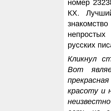
номер 2323
КХ. Лучши
знакомство
непросты
русских пис
Кликнул ст
Вот явля
прекрасна
красоту и 
неизвестн