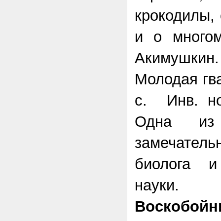
крокодилы,
и о многом
Акимушки
Молодая гва
с. Инв. но
Одна из
замечател
биолога и
науки.
Воскобо