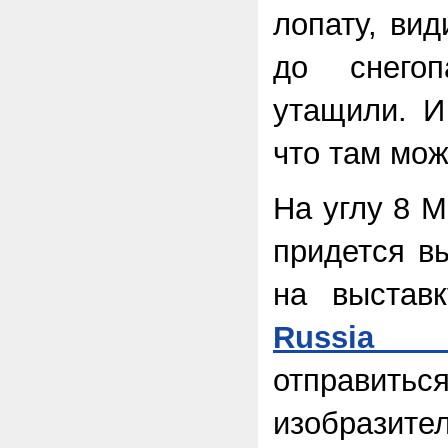
лопату, вид
до снего
утащили. И
что там мож
На углу 8 
придется в
на выста
Russia 
отправитьс
изобразите