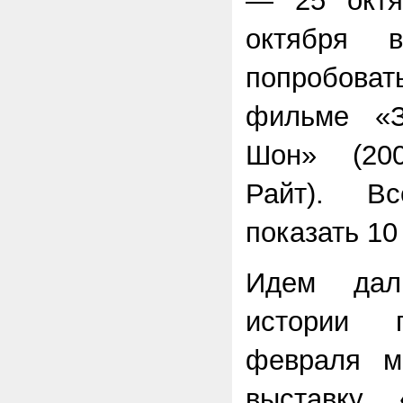
— 25 октя
октября 
попробова
фильме «
Шон» (20
Райт). Вс
показать 10
Идем дал
истории 
февраля м
выставку