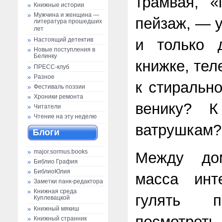
трамвая, «
Книжные истории
Мужчина и женщина —
пейзаж, — 
литература прошедших
лет
и только 
Настоящий детектив
Новые поступления в
Белинку
книжке, тел
ПРЕСС-клуб
Разное
к стиральн
Фестиваль поэзии
Хроники ремонта
венику? К
Читатели
Чтение на эту неделю
ватрушкам?
Блоги
major.sormus.books
Между до
Библио Графия
БиблиоЮлия
масса инт
Заметки панк-редактора
Книжная среда
гулять 
Куплевацкой
Книжный мякиш
посмотреть
Книжный странник