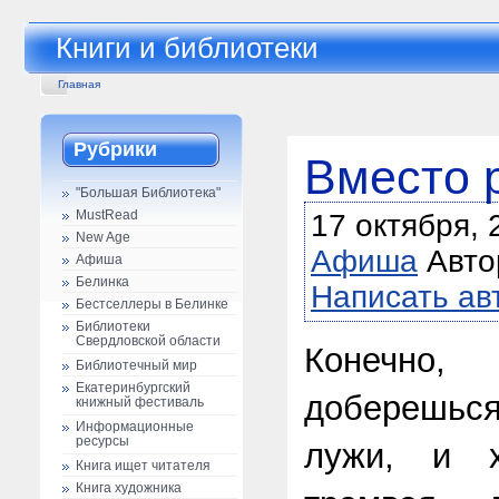
Книги и библиотеки
Главная
Рубрики
Вместо 
"Большая Библиотека"
MustRead
17 октября, 
New Age
Афиша
Авто
Афиша
Белинка
Написать ав
Бестселлеры в Белинке
Библиотеки
Свердловской области
Конечно
Библиотечный мир
Екатеринбургский
доберешьс
книжный фестиваль
Информационные
ресурсы
лужи, и х
Книга ищет читателя
Книга художника