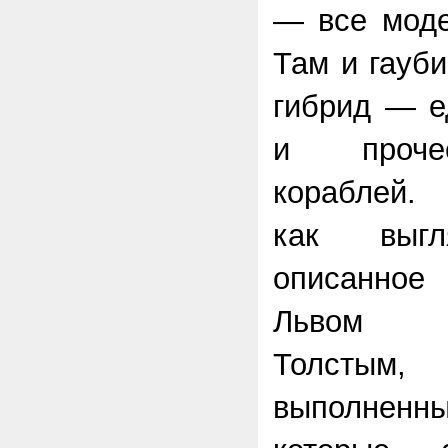
— все моде
Там и гауби
гибрид — е
и проче
кораблей.
как выгл
описанно
Львом Н
Толстым
выполне