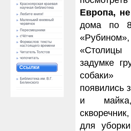
Красноярская краевая
научная библиотека
Европа, не
Любите книги!
Маленький книжный
дома по 8
червячок
Пересмешники
«Рубином»
сЧётчик
Формаслов: тексты
настоящего времени
«Столицы
Читатель Толстов
чопочитать
задумке гр
Ссылки
собаки»
Библиотека им. В.Г.
Белинского
появились 
и майк
скворечник
для уборки