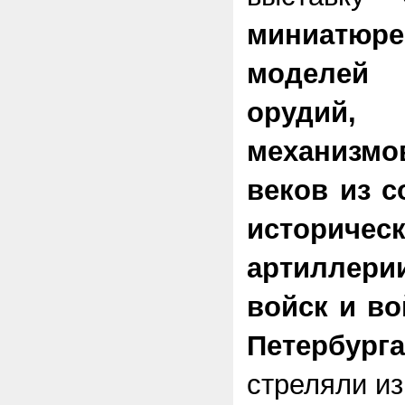
миниатюр
моделей 
орудий
механизм
веков из с
историч
артиллер
войск и во
Петербурга
стреляли и