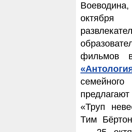
Воеводина, 
октябр
развлекател
образовате
фильмов 
«Антологи
семейно
предлагаю
«Труп неве
Тим Бёртон