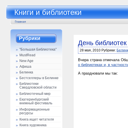
Книги и библиотеки
Главная
Рубрики
День библиотек
"Большая Библиотека"
28 мая, 2010 Рубрики:
Белин
MustRead
Вчера страна отмечала Общ
New Age
о библиотеках и, в частност
Афиша
Белинка
А праздновали мы так:
Бестселлеры в Белинке
Библиотеки
Свердловской области
Библиотечный мир
Екатеринбургский
книжный фестиваль
Информационные
ресурсы
Книга ищет читателя
Книга художника