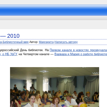
 — 2010
ка
,
Библиотечный мир
Автор:
Маргарита
Написать автору
ероссийский День библиотек. На
Первом канале в новостях прозвучал
и, о НБ УрГУ
, на Четвертом канале —
Варвара и Мария о работе библиоте