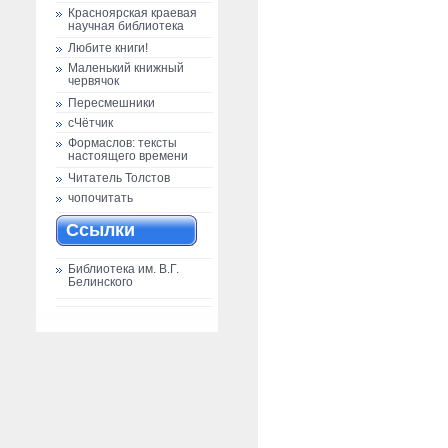
Красноярская краевая
научная библиотека
Любите книги!
Маленький книжный
червячок
Пересмешники
сЧётчик
Формаслов: тексты
настоящего времени
Читатель Толстов
чопочитать
Ссылки
Библиотека им. В.Г.
Белинского