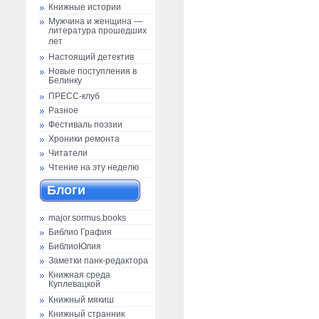
Книжные истории
Мужчина и женщина —
литература прошедших
лет
Настоящий детектив
Новые поступления в
Белинку
ПРЕСС-клуб
Разное
Фестиваль поэзии
Хроники ремонта
Читатели
Чтение на эту неделю
Блоги
major.sormus.books
Библио Графия
БиблиоЮлия
Заметки панк-редактора
Книжная среда
Куплевацкой
Книжный мякиш
Книжный странник