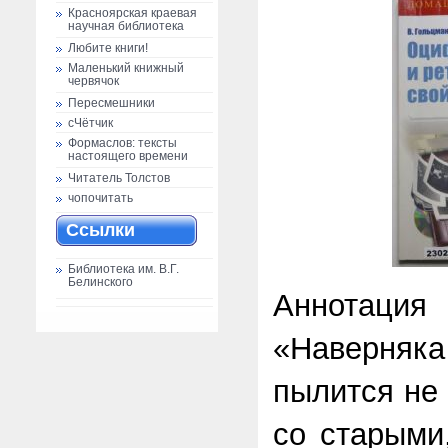
Красноярская краевая
научная библиотека
Любите книги!
Маленький книжный
червячок
Пересмешники
сЧётчик
Формаслов: тексты
настоящего времени
Читатель Толстов
чопочитать
Ссылки
Библиотека им. В.Г.
Белинского
Аннотац
«Наверня
пылится не
со старыми