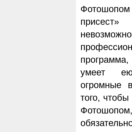
Фотошоп
присест»
невозм
профессион
программа,
умеет ею
огромные в
того, чтобы
Фотошопо
обязательн