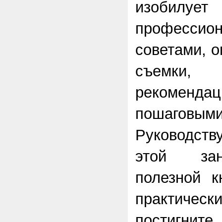
изобилует
профессио
советами, 
съемки, 
рекоме
пошаговым
Руководств
этой зан
полезной к
практиче
постигн