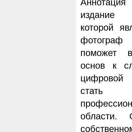
Аннотация 
издание 
которой яв
фотограф 
поможет 
основ к с
цифровой
стать 
професси
области. 
собствен