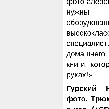
фотогалере
нужны д
обору
высококлас
специалист
домашнег
книги, кот
руках!»
Гурский 
фото. Трюк