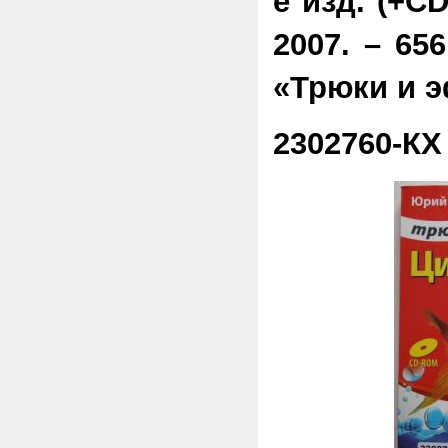
е изд. (+
C
2007. – 656
«Трюки и 
2302760-КХ