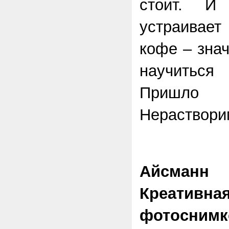
стоит. И
устраива
кофе – зна
научиться 
Приш
Нераствори
Айсманн 
Креативн
фотосни