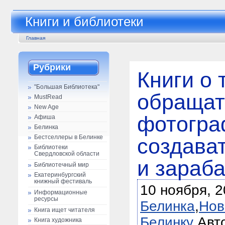
Книги и библиотеки
Главная
Рубрики
Книги о 
"Большая Библиотека"
обращат
MustRead
New Age
фотогра
Афиша
Белинка
Бестселлеры в Белинке
создава
Библиотеки
Свердловской области
и зараба
Библиотечный мир
Екатеринбургский
книжный фестиваль
10 ноября, 2
Информационные
ресурсы
Белинка
,
Нов
Книга ищет читателя
Белинку
Авт
Книга художника