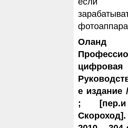
если 
зарабаты
фотоаппара
Ола
Профессио
цифровая
Руководств
е издание 
; [пер.
Скороход]
2010 – 304 