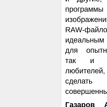
программы
изображен
RAW
-файло
идеальным
для опытн
так и д
любителей
сделать
совершенны
Газаров 