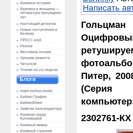
Книжные истории
Написать ав
Мужчина и женщина —
литература прошедших
лет
Гольц
Настоящий детектив
Новые поступления в
Белинку
Оцифр
ПРЕСС-клуб
Разное
ретуши
Фестиваль поэзии
Хроники ремонта
фотоаль
Читатели
Чтение на эту неделю
Питер, 2008
Блоги
(Серия
major.sormus.books
Библио Графия
компьютер
БиблиоЮлия
Заметки панк-редактора
2302761-КХ
Книжная среда
Куплевацкой
Книжный мякиш
Книжный странник