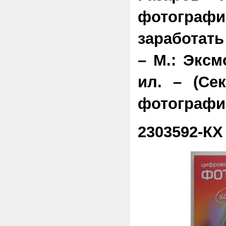
фотогр
заработать
– М.: Эксмо
ил. – (Се
фотографи
2303592-КХ