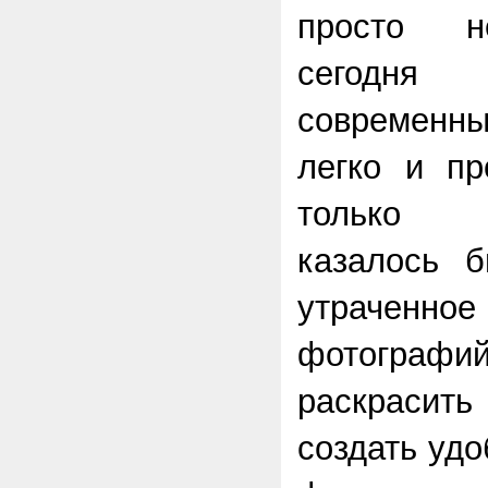
просто н
сегодн
современны
легко и пр
только в
казалось б
утрачен
фотогра
раскраси
создать уд