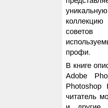
предста
уникальн
коллекци
советов
используем
профи.
В книге опи
Adobe
Pho
Photoshop
читатель м
и другие,