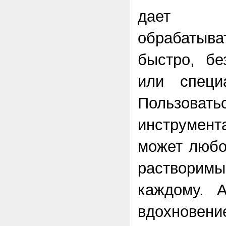
дает в
обрабатыв
быстро, бе
или специ
Пользова
инструмен
может любо
растворимы
каждому. 
вдохновен