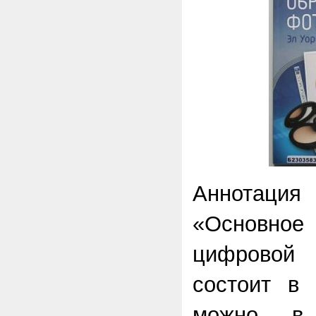
Аннотац
«Основно
цифрово
состоит в 
можно в