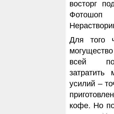
восторг по
Фотошоп
Нераствори
Для того ч
могущест
всей по
затратить 
усилий – то
приготовл
кофе. Но по