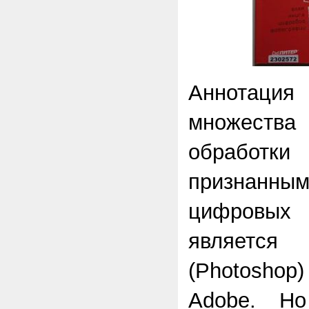
Аннотация 
множеств
обработк
признан
цифровых 
являет
(
Photoshop
Adobe
. Но