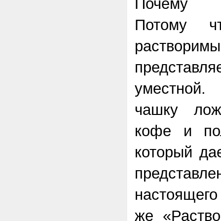
Почему «
Потому ч
раство
представля
уместной.
чашку лож
кофе и пол
который да
представ
настоящего
же «Раств