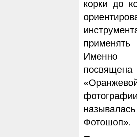
корки до к
ориентиров
инструме
применять 
Именно
посвяще
«Оранжевой
фотограф
называлас
Фотошоп».