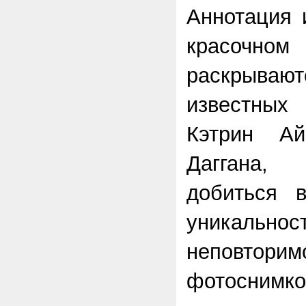
Аннотация 
красоч
раскрыва
известны
Кэтрин А
Даггана,
добиться в
уника
неповторим
фотоснимко