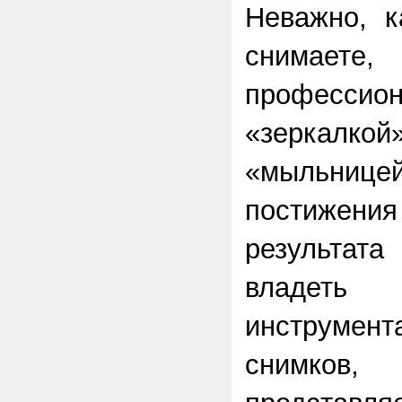
Неважно, к
сним
профессион
«зеркалко
«мыльн
постижен
результата
владеть 
инструмен
снимков,