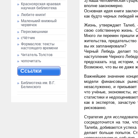
3) наша человеческая сущно
Красноярская краевая
вполне закономерно.
научная библиотека
Основная идея книги заклю
Любите книги!
как будто черных лебедей н
Маленький книжный
Жизнь, утверждает Талеб,
червячок
свою собственную жизнь. 
Пересмешники
Много ли перемен пришли и
сЧётчик
жительства, предательство 
Формаслов: тексты
вы их запланировали?
настоящего времени
Черный Лебедь делает то,
Читатель Толстов
наступление Черного Лебедя
чопочитать
предсказать ход истории,
Возможно, что вы ее даже жд
Ссылки
Важнейшее значение концеп
модели финансовых рынко
Библиотека им. В.Г.
незаслуженно, и призывает
Белинского
что учёные, экономисты, и
статистики и недооценивают
как в экспертов, зачастую
рискованно.
Стратегия для исследовате
сосредоточится на том, чт
Талеба, добиваются успеха 
делает больше попыток. Ст
непредсказуемые события, 