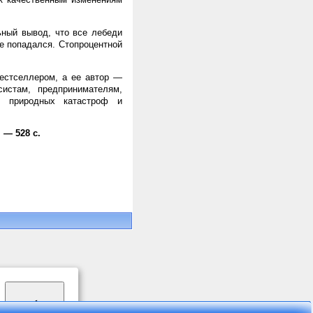
ьный вывод, что все лебеди
не попадался. Стопроцентной
естселлером, а ее автор —
истам, предпринимателям,
ем природных катастроф и
 — 528 с.
✔