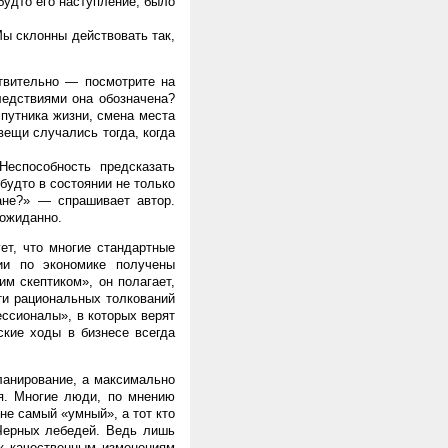
будто его наступление, было
ы склонны действовать так,
твительно — посмотрите на
едствиями она обозначена?
путника жизни, смена места
вещи случались тогда, когда
Неспособность предсказать
будто в состоянии не только
ане?» — спрашивает автор.
еожиданно.
ет, что многие стандартные
ии по экономике получены
м скептиком», он полагает,
ти рациональных толкований
ессионалы», в которых верят
ские ходы в бизнесе всегда
ланирование, а максимально
ся. Многие люди, по мнению
не самый «умный», а тот кто
 Черных лебедей. Ведь лишь
к качественным изменениям