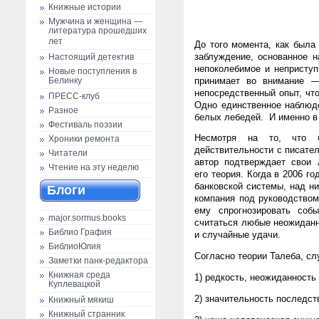
Книжные истории
Мужчина и женщина —
литература прошедших
лет
До того момента, как была
заблуждение, основанное 
Настоящий детектив
непоколебимое и неприступ
Новые поступления в
принимает во внимание —
Белинку
непосредственный опыт, чт
ПРЕСС-клуб
Одно единственное наблюд
Разное
белых лебедей. И именно в 
Фестиваль поэзии
Несмотря на то, что б
Хроники ремонта
действительности с писате
Читатели
автор подтверждает свои 
Чтение на эту неделю
его теория. Когда в 2006 г
банковской системы, над ни
Блоги
компания под руководством
ему спрогнозировать соб
major.sormus.books
считаться любые неожиданн
Библио Графия
и случайные удачи.
БиблиоЮлия
Согласно теории Талеба, сл
Заметки панк-редактора
Книжная среда
1) редкость, неожиданность
Куплевацкой
2) значительность последст
Книжный мякиш
Книжный странник