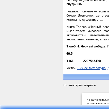
внутри них.
Главное, помните — если в
белые. Возможно, где-то во
истины не существует…
Книга Талеба «Черный лебе
мыслителем мирового мас
экономистам, математика
аномальных явлений, а так 
Талеб Н. Черный лебедь. П
60.5
Т161 2297543-ЕФ
Метки:
Бизнес-литература
,
Комментарии закрыты.
На сайте использ
условия использо
The site uses cooki