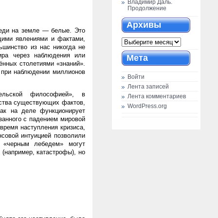
Владимир Даль.
Продолжение
Архивы
беди на земле — белые. Это
щими явлениями и фактами,
Архивы
ьшинство из нас никогда не
ира через наблюдения или
Мета
ённых столетиями «знаний».
 при наблюдении миллионов
Войти
Лента записей
ельской философией», в
Лента комментариев
ества существующих фактов,
WordPress.org
как на деле функционирует
язанного с падением мировой
 время наступления кризиса,
нсовой интуицией позволили
а «черным лебедем» могут
(например, катастрофы), но