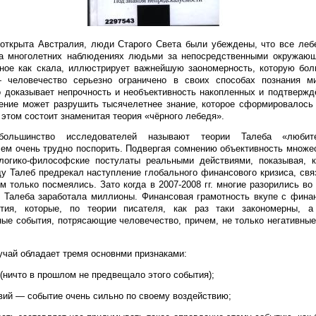
 открыта Австралия, люди Старого Света были убеждены, что все ле
на многолетних наблюдениях людьми за непосредственными окружаю
ное как скала, иллюстрирует важнейшую заономерность, которую бол
 человечество серьезно ограничено в своих способах познания м
о доказывает непрочность и необъективность накопленных и подтвержд
ение может разрушить тысячелетнее знание, которое сформировалось
этом состоит знаменитая теория «чёрного лебедя».
ольшинство исследователей называют теории Талеба «любит
лем очень трудно поспорить. Подвергая сомнению объективность множ
логико-философские постулаты реальными действиями, показывая, 
оду Талеб предрекал наступление глобального финансового кризиса, св
м только посмеялись. Зато когда в 2007-2008 гг. многие разорились во
 Талеба заработала миллионы. Финансовая грамотность вкупе с фина
ытия, которые, по теории писателя, как раз таки закономерны, 
ые события, потрясающие человечество, причем, не только негативные 
учай обладает тремя основнми признаками:
 (ничто в прошлом не предвещало этого события);
вий — событие очень сильно по своему воздействию;