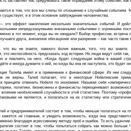
сть заставляет нас придумывать такое оправдание этому событию, как 
чается в том, что все мы слепы по отношению к случайным событиям. М
е существует, и в этом основное заблуждение человечества.
 — это эффект накопления нескольких значительных событий. И дейс
Сколькими непредсказуемыми внезапными событиями с огромными посл
менно в тот момент, когда вы их ожидали? Выбор профессии, встреча с
лучшего друга, внезапное обогащение или разорение – как часто такие 
 что вы не знаете, намного более важным, того, что вы знаете. 
, это неспособность предсказать ход истории. Но люди ведут себя так, 
 но и повлиять на него. «Когда будет следующая война в вашей стр
ёте и иногда думаете о ней, но когда бы она не наступила, это будет н
ция Талеба имеет и в применении к финансовой сфере. Из нее следу
в не верны. Талеб полагает, что и некоторые Нобелевские прем
 в принципе отменить Нобеля по экономике. Называя себя «эмпирически
сторики, политики, бизнесмены и финансисты переоценивают возможнос
 влияние необъяснимой случайности в этой статистике. Поэтому «проф
 таковыми не являются, и полагаться на их статистику или стратегиче
лей и предпринимателей состоит в том, чтобы меньше полагаться на п
о кажется не главным, и увидеть возможность, когда она представит
именно благодаря агрессивному методу проб и ошибок. То есть удачлив 
ратегия состоит в том, чтобы попытаться собрать как можно больше
по мысли Талеба, играют основную роль в жизни рынков и приводят 