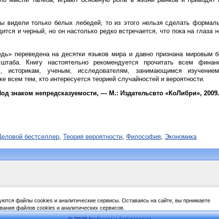
ы видели только белых лебедей, то из этого нельзя сделать формал
дится и черный, но он настолько редко встречается, что пока на глаза 
дь» переведена на десятки языков мира и давно признана мировым б
штаба. Книгу настоятельно рекомендуется прочитать всем финанс
м, историкам, ученым, исследователям, занимающимся изучени
же всем тем, кто интересуется теорией случайностей и вероятности.
од знаком непредсказуемости, — М.: Издательсвто «КоЛибри», 2009.
Деловой бестселлер
,
Теория вероятности
,
Философия
,
Экономика
уются файлы cookies и аналитические сервисы. Оставаясь на сайте, вы прнимаете
вания файлов cookies и аналитических сервисов.
es and analytical services. By staying on the site, you accept the terms of use of cookies