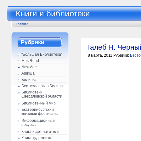
Книги и библиотеки
Главная
Рубрики
Талеб Н. Черны
"Большая Библиотека"
8 марта, 2011 Рубрики:
Бестс
MustRead
New Age
Афиша
Белинка
Бестселлеры в Белинке
Библиотеки
Свердловской области
Библиотечный мир
Екатеринбургский
книжный фестиваль
Информационные
ресурсы
Книга ищет читателя
Книга художника