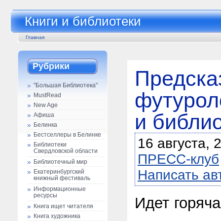
Книги и библиотеки
Главная
Рубрики
Предска
"Большая Библиотека"
футуроло
MustRead
New Age
и библи
Афиша
Белинка
Бестселлеры в Белинке
16 августа, 
Библиотеки
Свердловской области
ПРЕСС-клуб
Библиотечный мир
Написать ав
Екатеринбургский
книжный фестиваль
Информационные
ресурсы
Идет горяча
Книга ищет читателя
Книга художника