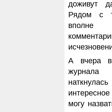
доживут д
Рядом с т
вполне
комментар
исчезновен
А вчера в
журнал
наткнула
интересное
могу назвать