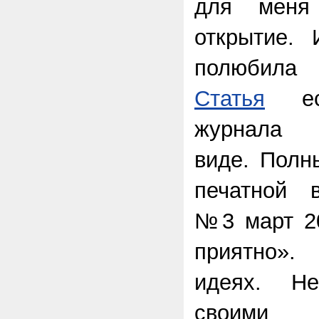
для меня
открытие.
полюбила
Статья
ес
журнала 
виде. Полн
печатной 
№3 март 20
приятно».
идеях. Н
своими к