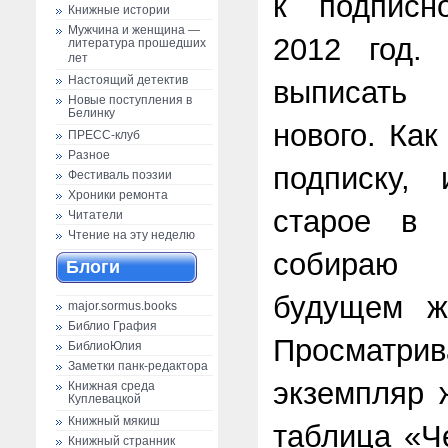
к подписн
Книжные истории
Мужчина и женщина —
2012 год. 
литература прошедших
лет
Настоящий детектив
выписать
Новые поступления в
Белинку
нового. Как
ПРЕСС-клуб
Разное
подписку,
Фестиваль поэзии
Хроники ремонта
старое в 
Читатели
Чтение на эту неделю
собираю 
Блоги
будущем жу
major.sormus.books
Библио Графия
Просматр
БиблиоЮлия
Заметки панк-редактора
экземпляр 
Книжная среда
Куплевацкой
Книжный мякиш
таблица «Ч
Книжный странник