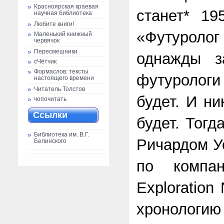
Красноярская краевая
станет* 19
научная библиотека
Любите книги!
«Футурол
Маленький книжный
червячок
Пересмешники
однажды з
сЧётчик
Формаслов: тексты
футурологи
настоящего времени
Читатель Толстов
будет. И ни
чопочитать
Ссылки
будет. Тогд
Библиотека им. В.Г.
Ричардом У
Белинского
по компа
Exploration
хронологи