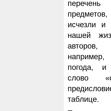
перечен
предмето
исчезли и 
нашей жи
авторов,
например
погода, и
слово «с
предисло
таблице.