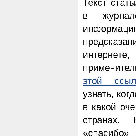
Текст стат
в журна
информа
предсказан
интернет
применител
этой ссыл
узнать, когд
в какой оче
странах.
«спасибо