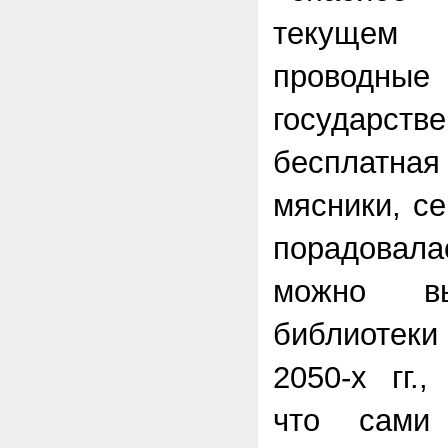
текущем 
проводн
государст
бесплатн
мясники, се
порадовал
можно вы
библиоте
2050-х гг.
что сами